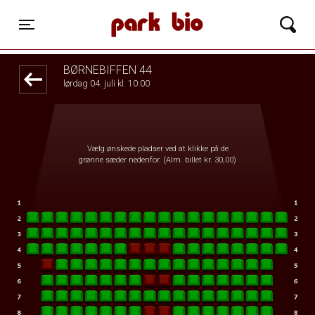
Park Bio
front05-temp 053215
Toggle navigation
BØRNEBIFFEN 44
lørdag 04. juli kl. 10:00
Vælg ønskede pladser ved at klikke på de
grønne sæder nedenfor. (Alm. billet kr. 30,00)