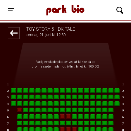
Park Bio
1step-front02 064439
Toggle navigation
TOY STORY 5 - DK TALE
søndag 21. juni kl. 12:30
Vælg ønskede pladser ved at klikke på de
grønne sæder nedenfor. (Alm. billet kr. 100,00)