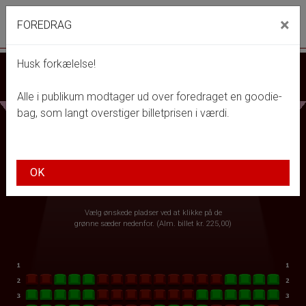
Park Bio
×
FOREDRAG
front05-temp 023632
Toggle navigation
Husk forkælelse!
AUTISME-MOR: VERSION 2.0
tirsdag 15. september kl. 17:00
Alle i publikum modtager ud over foredraget en goodie-
bag, som langt overstiger billetprisen i værdi.
OK
Vælg ønskede pladser ved at klikke på de
grønne sæder nedenfor. (Alm. billet kr. 225,00)