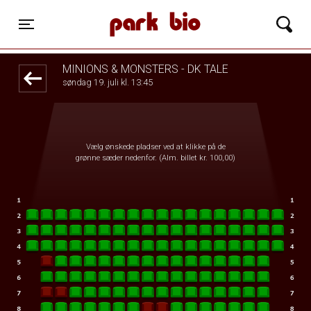
Park Bio
1step-front02 064848
Toggle navigation
MINIONS & MONSTERS - DK TALE
søndag 19. juli kl. 13:45
Vælg ønskede pladser ved at klikke på de
grønne sæder nedenfor. (Alm. billet kr. 100,00)