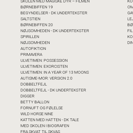
SKOLEN MED MAGISKE DYR – FILMEN
KO
BØRNEBIFFEN 19
OM
BEGYNDELSER - DK UNDERTEKSTER
GA
SALTSTIEN
LE
BØRNEBIFFEN 20
BØ
NØJSOMHEDEN - DK UNDERTEKSTER
FI
SPIRILLEN
KO
NØJSOMHEDEN
DI
AUTOFIKTION
PRIMAVERA
ULVETIMEN: POSSESSION
ULVETIMEN: EXORCISTEN
ULVETIMEN: IN A YEAR OF 13 MOONS
AUTISME-MOR: VERSION 2.0
DOBBELTFEJL
DOBBELTFEJL - DK UNDERTEKSTER
DIGGER
BETTY BALLON
FORNUFT OG FØLELSE
WILD HORSE NINE
KATTEN MED HATTEN - DK TALE
MED SKOLEN I BIOGRAFEN
FRA SKVAT TIL SKVAS