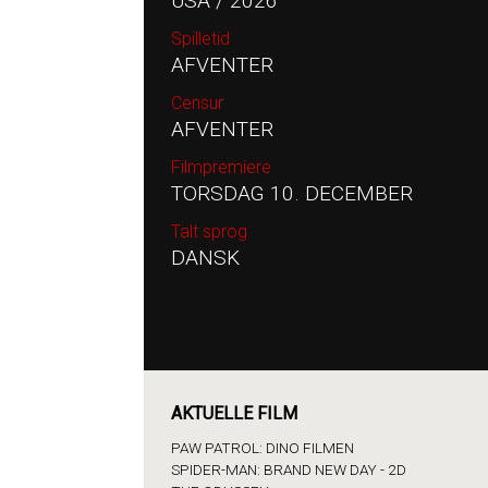
USA / 2026
Spilletid
AFVENTER
Censur
AFVENTER
Filmpremiere
TORSDAG 10. DECEMBER
Talt sprog
DANSK
AKTUELLE FILM
PAW PATROL: DINO FILMEN
SPIDER-MAN: BRAND NEW DAY - 2D