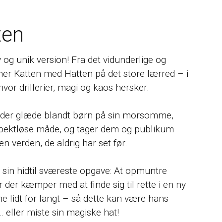
ten
 og unik version! Fra det vidunderlige og
mer Katten med Hatten på det store lærred – i
hvor drillerier, magi og kaos hersker.
preder glæde blandt børn på sin morsomme,
espektløse måde, og tager dem og publikum
 verden, de aldrig har set før.
or sin hidtil sværeste opgave: At opmuntre
der kæmper med at finde sig til rette i en ny
ne lidt for langt – så dette kan være hans
… eller miste sin magiske hat!