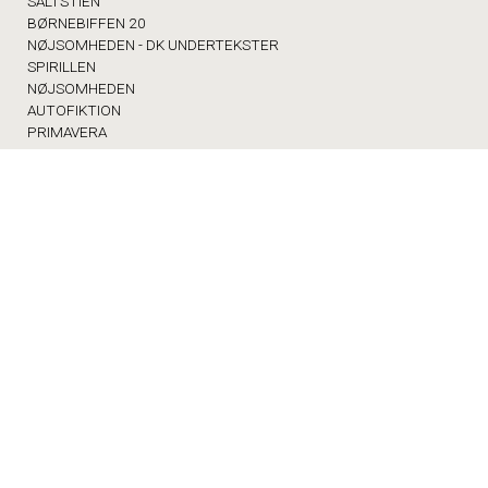
SALTSTIEN
BØRNEBIFFEN 20
NØJSOMHEDEN - DK UNDERTEKSTER
SPIRILLEN
NØJSOMHEDEN
AUTOFIKTION
PRIMAVERA
ULVETIMEN: POSSESSION
ULVETIMEN: EXORCISTEN
ULVETIMEN: IN A YEAR OF 13 MOONS
AUTISME-MOR: VERSION 2.0
DOBBELTFEJL
DOBBELTFEJL - DK UNDERTEKSTER
DIGGER
BETTY BALLON
FORNUFT OG FØLELSE
WILD HORSE NINE
KATTEN MED HATTEN - DK TALE
MED SKOLEN I BIOGRAFEN
FRA SKVAT TIL SKVAS
ØVRIGE
FORSIDEN