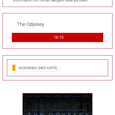
information om filmen længere nede på siden.
The Odyssey
16:15
MORGENBIO (MED KAFFE)