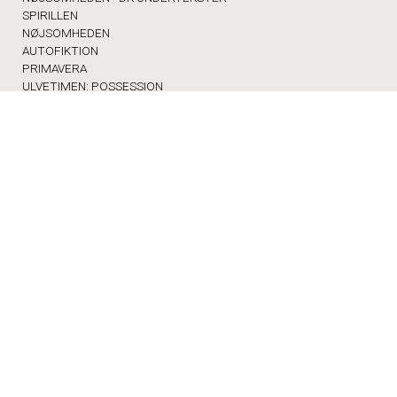
SPIRILLEN
NØJSOMHEDEN
AUTOFIKTION
PRIMAVERA
ULVETIMEN: POSSESSION
ULVETIMEN: EXORCISTEN
ULVETIMEN: IN A YEAR OF 13 MOONS
AUTISME-MOR: VERSION 2.0
DOBBELTFEJL
DOBBELTFEJL - DK UNDERTEKSTER
DIGGER
BETTY BALLON
FORNUFT OG FØLELSE
WILD HORSE NINE
KATTEN MED HATTEN - DK TALE
MED SKOLEN I BIOGRAFEN
FRA SKVAT TIL SKVAS
ØVRIGE
FORSIDEN
PROGRAM/BILLET
KOMMENDE FILM