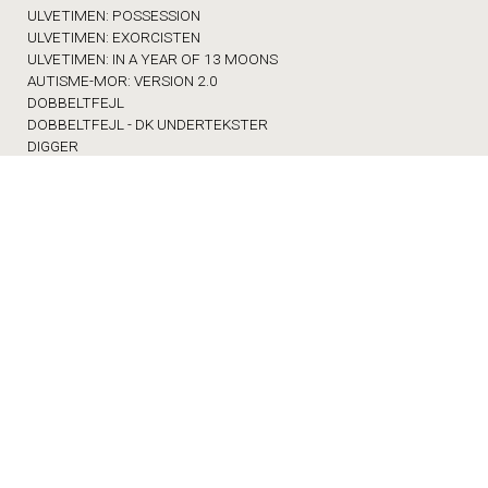
ULVETIMEN: POSSESSION
ULVETIMEN: EXORCISTEN
ULVETIMEN: IN A YEAR OF 13 MOONS
AUTISME-MOR: VERSION 2.0
DOBBELTFEJL
DOBBELTFEJL - DK UNDERTEKSTER
DIGGER
BETTY BALLON
FORNUFT OG FØLELSE
WILD HORSE NINE
KATTEN MED HATTEN - DK TALE
MED SKOLEN I BIOGRAFEN
FRA SKVAT TIL SKVAS
ØVRIGE
FORSIDEN
PROGRAM/BILLET
KOMMENDE FILM
OM PARK BIO
GAVEKORT
LEJ PARK BIO
BØRN OG SKOLER