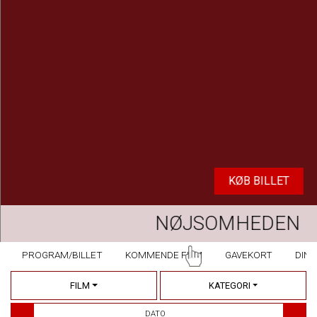
KØB BILLET
NØJSOMHEDEN
PROGRAM/BILLET
KOMMENDE FILM
GAVEKORT
DINE
FILM
KATEGORI
DATO