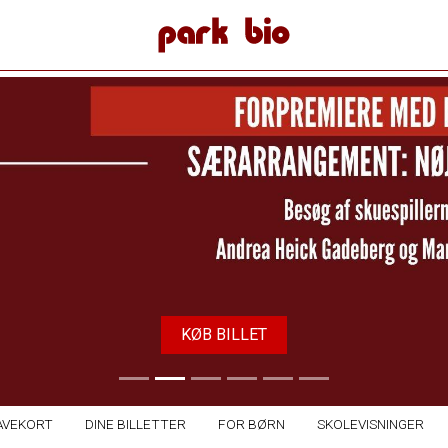
Park Bio
KØB BILLET
AVEKORT
DINE BILLETTER
FOR BØRN
SKOLEVISNINGER