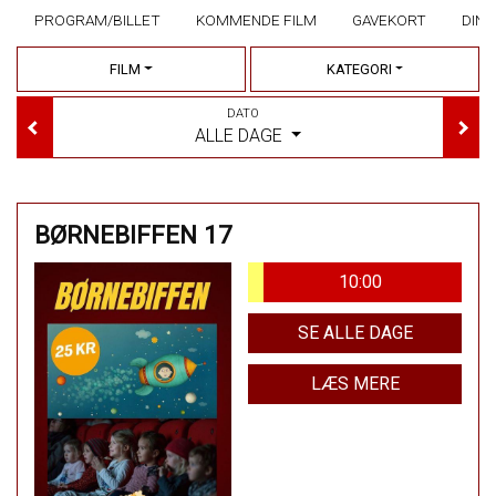
PROGRAM/BILLET
KOMMENDE FILM
GAVEKORT
DINE
FILM
KATEGORI
DATO
ALLE DAGE
BØRNEBIFFEN 17
10:00
SE ALLE DAGE
LÆS MERE