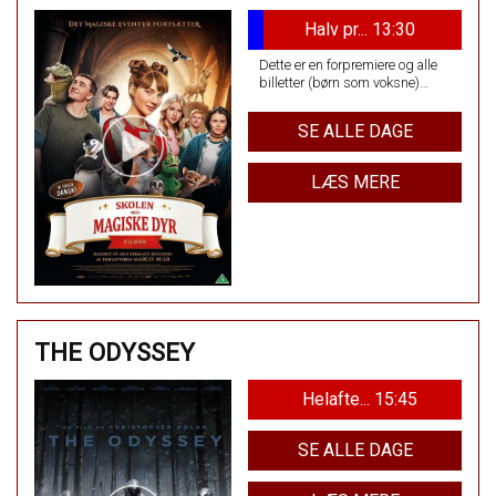
Halv pr... 13:30
Dette er en forpremiere og alle
billetter (børn som voksne)
koster kun 50 kr.
SE ALLE DAGE
LÆS MERE
THE ODYSSEY
Helafte... 15:45
SE ALLE DAGE