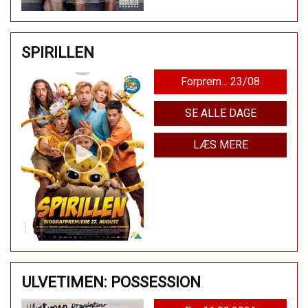
SPIRILLEN
Forprem... 23/08
SE ALLE DAGE
LÆS MERE
ULVETIMEN: POSSESSION