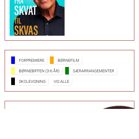
FORPREMIERE
BØRNEFILM
BØRNEBIFFEN (3-6 ÅR)
SÆRARRANGEMENTER
SKOLEVISNING
VIS ALLE
PARK BIO HAR I DAG ÅBEN
FRA 9:30 TIL 19:45