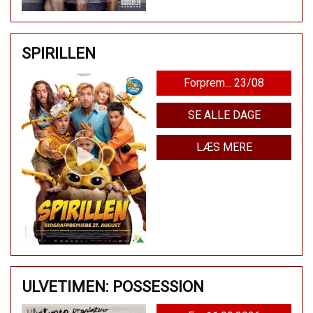
SPIRILLEN
Forprem... 23/08
SE ALLE DAGE
LÆS MERE
ULVETIMEN: POSSESSION