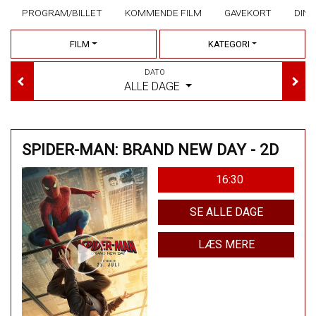
PROGRAM/BILLET
KOMMENDE FILM
GAVEKORT
DINE
FILM
KATEGORI
DATO
ALLE DAGE
SPIDER-MAN: BRAND NEW DAY - 2D
16:30
SE ALLE DAGE
LÆS MERE