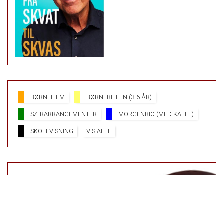
BØRNEFILM
BØRNEBIFFEN (3-6 ÅR)
SÆRARRANGEMENTER
MORGENBIO (MED KAFFE)
SKOLEVISNING
VIS ALLE
PARK BIO HAR I DAG ÅBEN
FRA 16:00 TIL 19:45