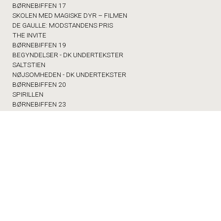
BØRNEBIFFEN 17
SKOLEN MED MAGISKE DYR – FILMEN
DE GAULLE: MODSTANDENS PRIS
THE INVITE
BØRNEBIFFEN 19
BEGYNDELSER - DK UNDERTEKSTER
SALTSTIEN
NØJSOMHEDEN - DK UNDERTEKSTER
BØRNEBIFFEN 20
SPIRILLEN
BØRNEBIFFEN 23
ULVETIMEN: POSSESSION
ULVETIMEN: EXORCISTEN
ULVETIMEN: IN A YEAR OF 13 MOONS
AUTISME-MOR: VERSION 2.0
MED SKOLEN I BIOGRAFEN
FRA SKVAT TIL SKVAS
KOMMENDE FILM
BØRNEBIFFEN 17
SKOLEN MED MAGISKE DYR – FILMEN
DE GAULLE: MODSTANDENS PRIS