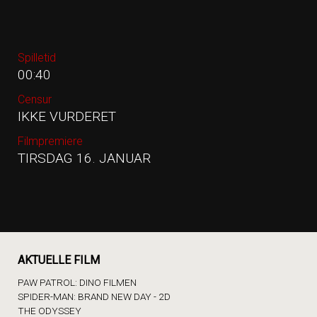
Spilletid
00:40
Censur
IKKE VURDERET
Filmpremiere
TIRSDAG 16. JANUAR
AKTUELLE FILM
PAW PATROL: DINO FILMEN
SPIDER-MAN: BRAND NEW DAY - 2D
THE ODYSSEY