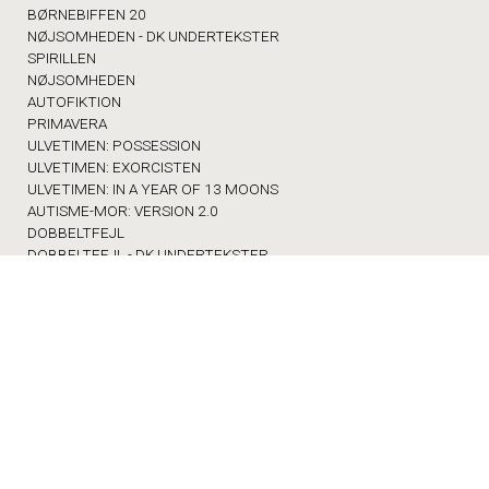
BØRNEBIFFEN 20
NØJSOMHEDEN - DK UNDERTEKSTER
SPIRILLEN
NØJSOMHEDEN
AUTOFIKTION
PRIMAVERA
ULVETIMEN: POSSESSION
ULVETIMEN: EXORCISTEN
ULVETIMEN: IN A YEAR OF 13 MOONS
AUTISME-MOR: VERSION 2.0
DOBBELTFEJL
DOBBELTFEJL - DK UNDERTEKSTER
DIGGER
BETTY BALLON
FORNUFT OG FØLELSE
WILD HORSE NINE
KATTEN MED HATTEN - DK TALE
MED SKOLEN I BIOGRAFEN
FRA SKVAT TIL SKVAS
ØVRIGE
FORSIDEN