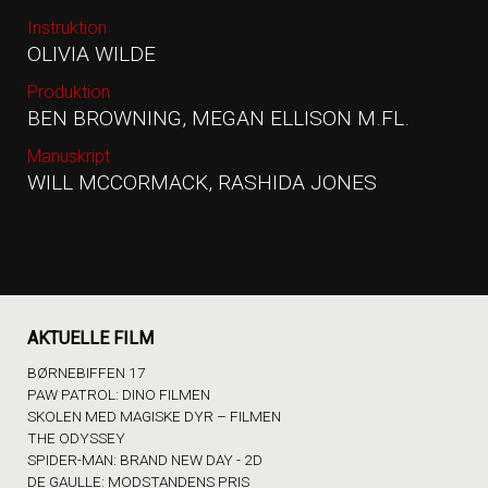
Instruktion
OLIVIA WILDE
Produktion
BEN BROWNING, MEGAN ELLISON M.FL.
Manuskript
WILL MCCORMACK, RASHIDA JONES
AKTUELLE FILM
BØRNEBIFFEN 17
PAW PATROL: DINO FILMEN
SKOLEN MED MAGISKE DYR – FILMEN
THE ODYSSEY
SPIDER-MAN: BRAND NEW DAY - 2D
DE GAULLE: MODSTANDENS PRIS