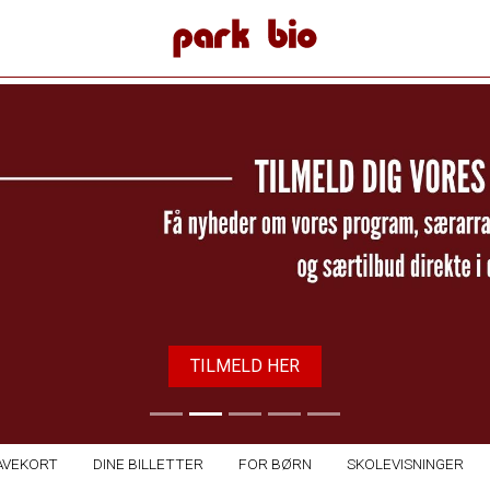
Park Bio
TILMELD HER
AVEKORT
DINE BILLETTER
FOR BØRN
SKOLEVISNINGER