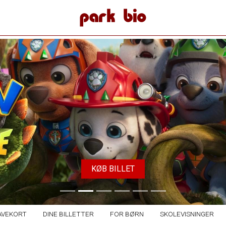
Park Bio
KØB BILLET
AVEKORT
DINE BILLETTER
FOR BØRN
SKOLEVISNINGER