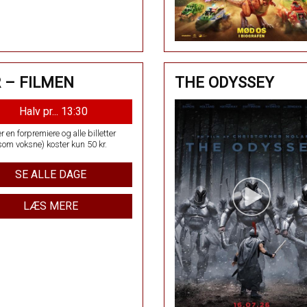
 – FILMEN
THE ODYSSEY
Halv pr... 13:30
r en forpremiere og alle billetter
som voksne) koster kun 50 kr.
SE ALLE DAGE
LÆS MERE