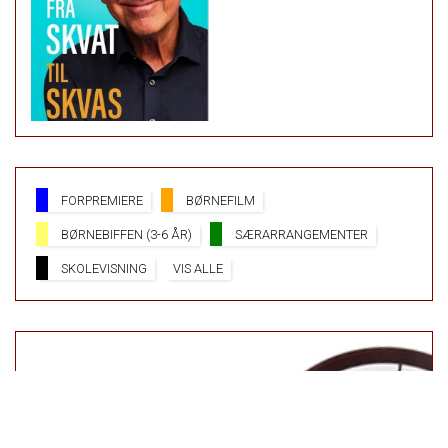
FORPREMIERE
BØRNEFILM
BØRNEBIFFEN (3-6 ÅR)
SÆRARRANGEMENTER
SKOLEVISNING
VIS ALLE
PARK BIO HAR I DAG ÅBEN
FRA 14:15 TIL 20:15