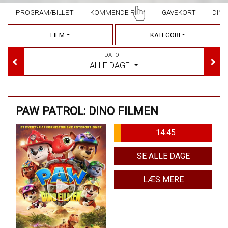
PROGRAM/BILLET
KOMMENDE FILM
GAVEKORT
DINE
FILM
KATEGORI
DATO
ALLE DAGE
PAW PATROL: DINO FILMEN
14:45
SE ALLE DAGE
LÆS MERE