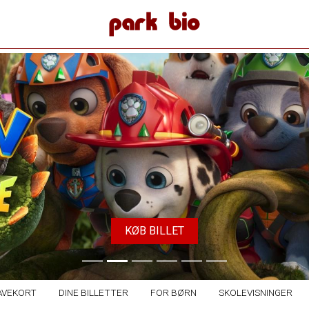
Park Bio
KØB BILLET
AVEKORT
DINE BILLETTER
FOR BØRN
SKOLEVISNINGER